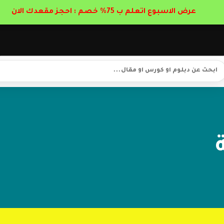
عرض الاسبوع اتعلم ب 75% خصم : احجز مقعدك الان