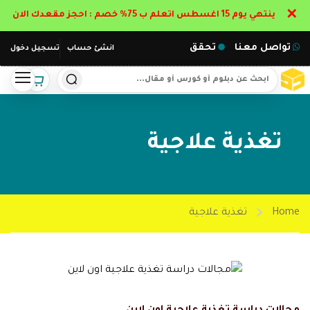
✕
ينتهي يوم 15 اغسطس اتعلم ب 75% خصم : احجز مقعدك الان
تواصل معنا
تحقق
انشئ حساب
تسجيل دخول
تغذية علاجية
Home
تغذية علاجية