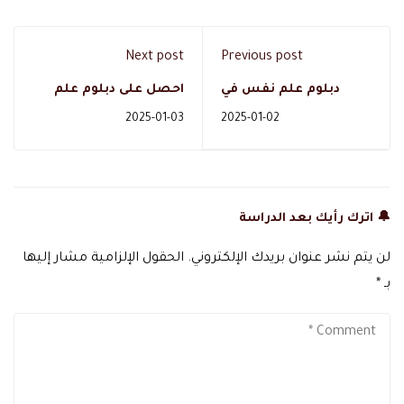
Next post
Previous post
دبلوم علم نفس في
احصل على دبلوم علم
السعودية: الفوائد
النفس بسهولة وفرص
2025-01-03
2025-01-02
والتحديات المستقبلية
وظيفية واعدة
بالسعودية
🔔 اترك رأيك بعد الدراسة
لن يتم نشر عنوان بريدك الإلكتروني.
الحقول الإلزامية مشار إليها
بـ
*