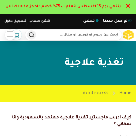
✕
ينتهي يوم 15 اغسطس اتعلم ب 75% خصم : احجز مقعدك الان
تواصل معنا
تحقق
انشئ حساب
تسجيل دخول
تغذية علاجية
Home
تغذية علاجية
كيف ادرس ماجستير تغذية علاجية معتمد بالسعودية وانا
بمكاني ؟