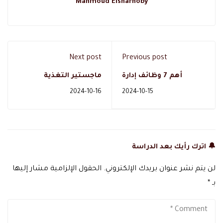
Mahmoud Elsharnoby
Next post
Previous post
أهم 7 وظائف إدارة
ماجستير التغذية
الموارد
العلاجية اون لاين
2024-10-16
2024-10-15
البشرية المطلوبة في
بالمملكة العربية
السعودية
السعودية
🔔 اترك رأيك بعد الدراسة
لن يتم نشر عنوان بريدك الإلكتروني.
الحقول الإلزامية مشار إليها
بـ
*