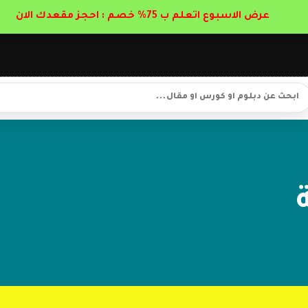
عرض الاسبوع اتعلم ب 75% خصم : احجز مقعدك الان