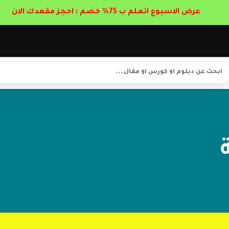
عرض الاسبوع اتعلم ب 75% خصم : احجز مقعدك الان