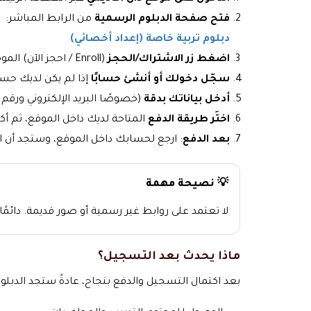
فتح صفحة الدبلوم الرسمية
من الرابط المباشر:
دبلوم تربية خاصة (إعداد أخصائي)
اضغط زر الاشتراك/الحجز
(Enroll / احجز الآن) الموجود داخل صفحة الدبلوم.
سجّل دخولك أو أنشئ حسابًا
إذا لم يكن لديك حسا
أدخل بياناتك بدقة
(خصوصًا البريد الإلكتروني ورقم 
اختَر طريقة الدفع
المتاحة لديك داخل الموقع، ثم أ
بعد الدفع
: ارجع لحسابك داخل الموقع، وستجد أن 
💡 نصيحة مهمة
لا تعتمد على روابط غير رسمية أو صور قديمة. دائم
ماذا يحدث بعد التسجيل؟
بعد اكتمال التسجيل والدفع بنجاح، عادةً ستجد الدب