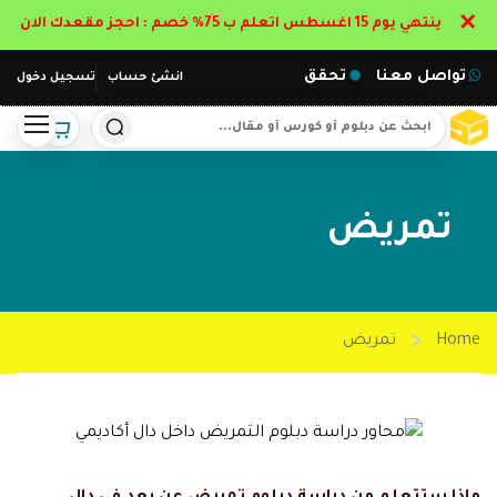
✕
ينتهي يوم 15 اغسطس اتعلم ب 75% خصم : احجز مقعدك الان
تواصل معنا
تحقق
انشئ حساب
تسجيل دخول
تمريض
Home
تمريض