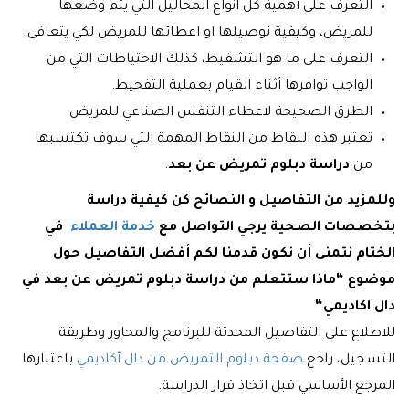
التعرف على أهمية كل انواع المحاليل التي يتم وضعها
للمريض، وكيفية توصيلها او اعطائها للمريض لكي يتعافى.
التعرف على ما هو التشفيط، كذلك الاحتياطات التي من
الواجب توافرها أثناء القيام بعملية التفحيط.
الطرق الصحيحة لاعطاء التنفس الصناعي للمريض.
تعتبر هذه النقاط من النقاط المهمة التي سوف تكتسبها
من
دراسة دبلوم تمريض عن بعد
.
وللمزيد من التفاصيل و النصائح كن كيفية دراسة
بتخصصات الصحية يرجي التواصل مع
خدمة العملاء
في
الختام
نتمنى أن نكون قدمنا لكم أفضل التفاصيل حول
موضوع “ماذا ستتعلم من دراسة دبلوم تمريض عن بعد في
دال اكاديمي“
للاطلاع على التفاصيل المحدثة للبرنامج والمحاور وطريقة
التسجيل، راجع
صفحة دبلوم التمريض من دال أكاديمي
باعتبارها
المرجع الأساسي قبل اتخاذ قرار الدراسة.