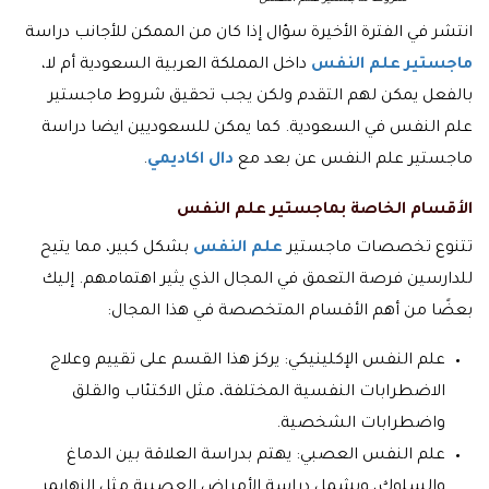
انتشر في الفترة الأخيرة سؤال إذا كان من الممكن للأجانب دراسة
ماجستير علم النفس
داخل المملكة العربية السعودية أم لا،
بالفعل يمكن لهم التقدم ولكن يجب تحقيق شروط ماجستير
علم النفس في السعودية. كما يمكن للسعوديين ايضا دراسة
ماجستير علم النفس عن بعد مع
دال اكاديمي
.
الأقسام الخاصة بماجستير علم النفس
تتنوع تخصصات ماجستير
علم النفس
بشكل كبير، مما يتيح
للدارسين فرصة التعمق في المجال الذي يثير اهتمامهم. إليك
بعضًا من أهم الأقسام المتخصصة في هذا المجال:
علم النفس الإكلينيكي: يركز هذا القسم على تقييم وعلاج
الاضطرابات النفسية المختلفة، مثل الاكتئاب والقلق
واضطرابات الشخصية.
علم النفس العصبي: يهتم بدراسة العلاقة بين الدماغ
والسلوك، ويشمل دراسة الأمراض العصبية مثل الزهايمر