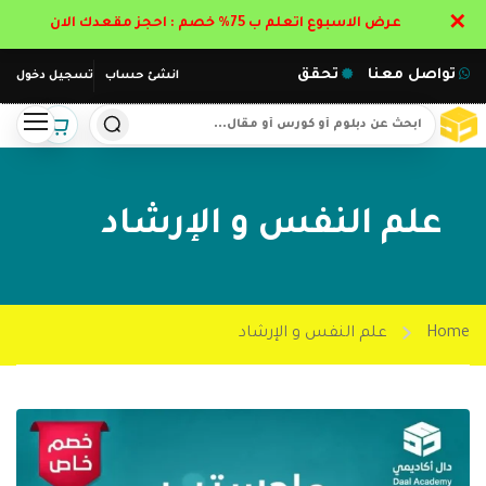
✕
عرض الاسبوع اتعلم ب 75% خصم : احجز مقعدك الان
تواصل معنا
تحقق
انشئ حساب
تسجيل دخول
علم النفس و الإرشاد
Home
علم النفس و الإرشاد