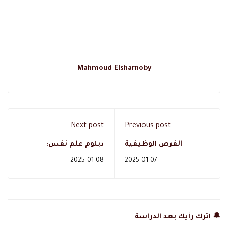
Mahmoud Elsharnoby
Next post
Previous post
الفرص الوظيفية
دبلوم علم نفس:
لماجستير موارد بشرية
الرواتب،والعوامل المؤثرة
2025-01-08
2025-01-07
ورواتب التخصص
عليها وكيفية تحسينها
بالسعودية
🔔 اترك رأيك بعد الدراسة