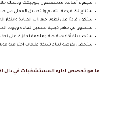
سيقوم أساتذة متخصصون بتوجيهك ودعمك خلال رح
ستتاح لك فرصة التعلم والتطبيق العملي من خلا
ستكون قادرًا على تطوير مهارات القيادة وابتكار الحل
ستتفوق في فهم كيفية تحسين كفاءة وجودة الخ
ستجد بيئة أكاديمية حية وملهمة تحفزك على تحقيق
ستحظى بفرصة لبناء شبكة علاقات احترافية قوية م
ما هو
تخصص اداره المستشفيات في دال اك