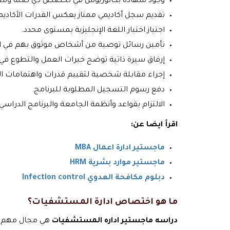
وجود شهادة بكالوريوس في تخصص ذي صلة ومعت
تقديم سجل أكاديمي ممتاز يعكس القدرات الأكاديم
اجتياز اختبار اللغة الإنجليزية بمستوى محدد.
تأمين رسائل توصية من أشخاص موثوق بهم في ا
إرفاق سيرة ذاتية توضح خبرات العمل والتطوع في 
إجراء مقابلة شخصية لتقييم قدرات واهتمامات ا
دفع رسوم التسجيل المطلوبة للبرنامج.
الالتزام بقواعد وأنظمة الجامعة والبرنامج الدراسي.
اقرأ ايضا عن:
ماجستير ادارة اعمال MBA
ماجستير موارد بشرية HRM
دبلوم مكافحة العدوي Infection control
ما هو اختصاص ادارة المستشفيات؟
دراسه ماجستير اداره المستشفيات
هي مجال مهم لل