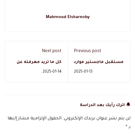
Mahmoud Elsharnoby
Next post
Previous post
مستقبل ماجستير موارد
كل ما تريد معرفته عن
بشرية ومجالات العمل
دبلوم علم نفس
2025-01-14
2025-01-13
بعد التخرج
ومجالاته الوظيفية
🔔 اترك رأيك بعد الدراسة
لن يتم نشر عنوان بريدك الإلكتروني.
الحقول الإلزامية مشار إليها
بـ
*