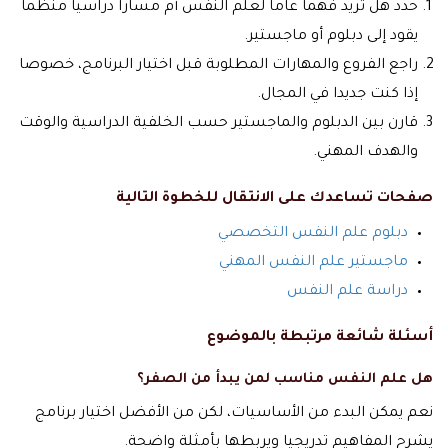
حدد هل تريد فهما عاما لعلم النفس أم مسارا دراسيا منظما
يقود إلى دبلوم أو ماجستير.
راجع الفروع والمهارات المطلوبة قبل اختيار البرنامج، خصوصا
إذا كنت جديدا في المجال.
قارن بين الدبلوم والماجستير حسب الخلفية الدراسية والوقت
والهدف المهني.
صفحات تساعدك على الانتقال للخطوة التالية
دبلوم علم النفس التخصصي
ماجستير علم النفس المهني
دراسة علم النفس
أسئلة شائعة مرتبطة بالموضوع
هل علم النفس مناسب لمن يبدأ من الصفر؟
نعم يمكن البدء من الأساسيات، لكن من الأفضل اختيار برنامج
يشرح المفاهيم تدريجيا ويربطها بأمثلة واضحة.