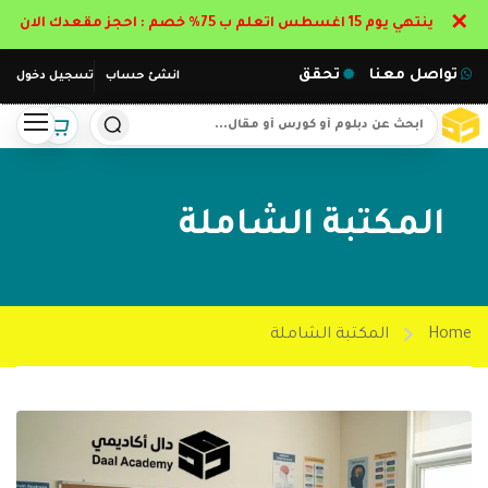
✕
ينتهي يوم 15 اغسطس اتعلم ب 75% خصم : احجز مقعدك الان
تواصل معنا
تحقق
انشئ حساب
تسجيل دخول
المكتبة الشاملة
Home
المكتبة الشاملة