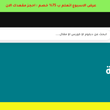
عرض الاسبوع اتعلم ب 75% خصم : احجز مقعدك الان