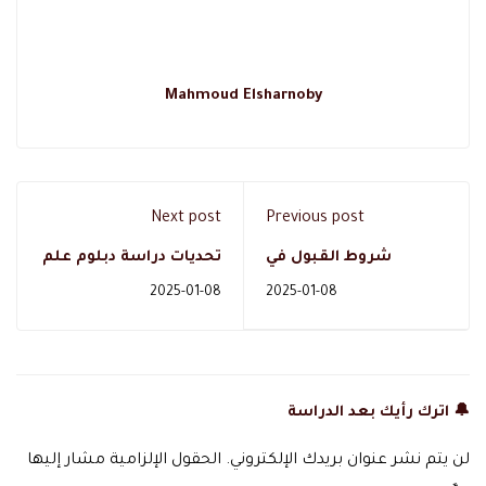
Mahmoud Elsharnoby
Next post
Previous post
شروط القبول في
تحديات دراسة دبلوم علم
ماجستير علم النفس
نفس ومستقبل خريجي
2025-01-08
2025-01-08
وفرص العمل
دبلومات علم النفس
المستقبلية
🔔 اترك رأيك بعد الدراسة
لن يتم نشر عنوان بريدك الإلكتروني.
الحقول الإلزامية مشار إليها