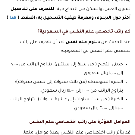
والسلوك والعلاقات الانسانية، بهدف التأهيل بصورة فعالة
لسوق العمل، والتمكن من النجاح فيه.
للتعرف على تفاصيل
أكثر حول الدبلوم، ومعرفة كيفية التسجيل به، اضغط (
هنا
).
كم راتب تخصص علم النفس في السعودية؟
عند الحديث عن
دبلوم علم نفس
لابد أن نتعرف على راتب
تخصص علم النفس في السعودية:
حديثي التخرج ( من سنة إلى سنتين): يتراوح الراتب من ٧,٠٠٠
إلى ١٠,٠٠٠ ريال سعودي.
الخبرة المتوسطة (من ثلاث سنوات إلى خمس سنوات):
يتراوح الراتب من ١٠,٠٠٠ إلى ١٥,٠٠٠ ريال سعودي.
الخبرة ( من ست سنوات إلى عشرة سنوات): يتراوح الراتب
١٥,٠٠٠ إلى ٢٠,٠٠٠ ريال سعودي.
العوامل المؤثرة على راتب اختصاصي علم النفس
قد يتأثر راتب اختصاصي علم النفس بعدة عوامل، منها: