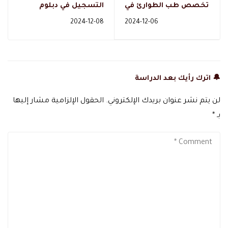
تخصص طب الطوارئ في
التسجيل في دبلوم
السعودية: دراسة،
الارشاد الاسري المهني
2024-12-08
2024-12-06
وظائف، ورواتب
في السعودية
🔔 اترك رأيك بعد الدراسة
لن يتم نشر عنوان بريدك الإلكتروني.
الحقول الإلزامية مشار إليها
بـ
*