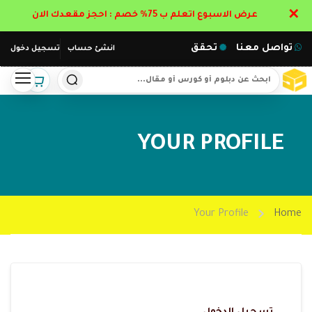
✕
عرض الاسبوع اتعلم ب 75% خصم : احجز مقعدك الان
تواصل معنا
تحقق
انشئ حساب
تسجيل دخول
YOUR PROFILE
Your Profile
Home