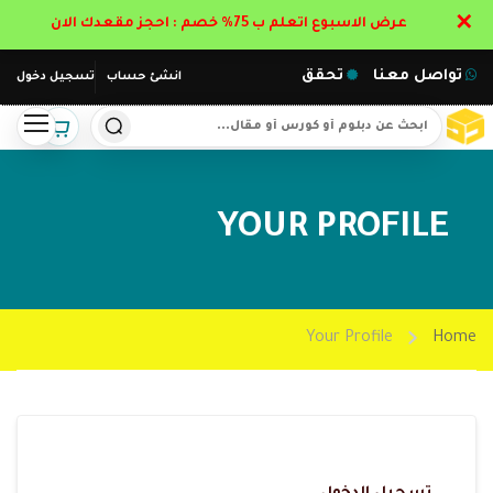
✕
عرض الاسبوع اتعلم ب 75% خصم : احجز مقعدك الان
تواصل معنا
تحقق
انشئ حساب
تسجيل دخول
YOUR PROFILE
Your Profile
Home