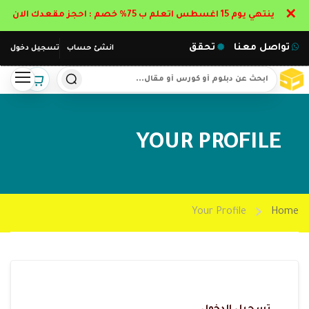
✕
ينتهي يوم 15 اغسطس اتعلم ب 75% خصم : احجز مقعدك الان
تواصل معنا
تحقق
انشئ حساب
تسجيل دخول
YOUR PROFILE
Your Profile
Home