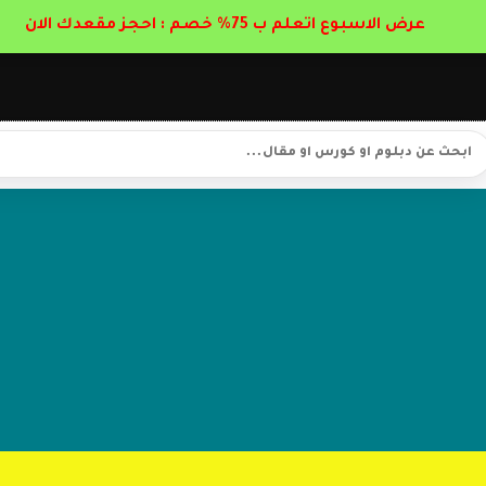
عرض الاسبوع اتعلم ب 75% خصم : احجز مقعدك الان