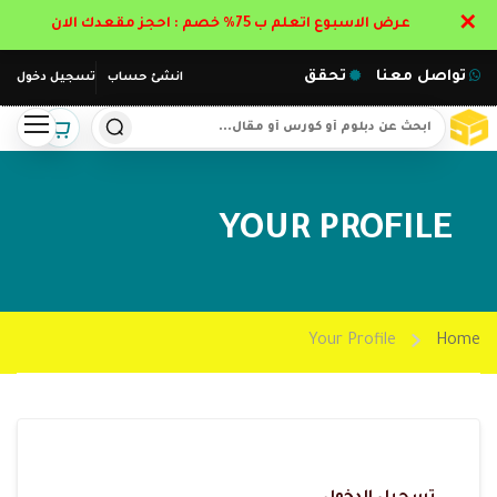
✕
عرض الاسبوع اتعلم ب 75% خصم : احجز مقعدك الان
تواصل معنا
تحقق
انشئ حساب
تسجيل دخول
YOUR PROFILE
Your Profile
Home