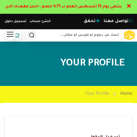
✕
ينتهي يوم 15 اغسطس اتعلم ب 75% خصم : احجز مقعدك الان
تواصل معنا
تحقق
انشئ حساب
تسجيل دخول
YOUR PROFILE
Your Profile
Home