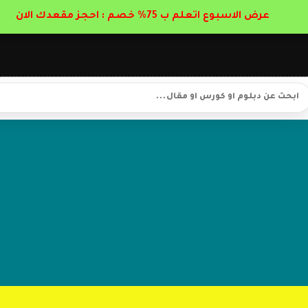
عرض الاسبوع اتعلم ب 75% خصم : احجز مقعدك الان