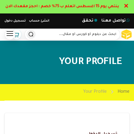
✕
ينتهي يوم 15 اغسطس اتعلم ب 75% خصم : احجز مقعدك الان
تواصل معنا
تحقق
انشئ حساب
تسجيل دخول
YOUR PROFILE
Your Profile
Home