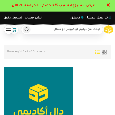
✕
عرض الاسبوع اتعلم ب 75% خصم : احجز مقعدك الان
تواصل معنا
تحقق
انشئ حساب
تسجيل دخول
Showing 1-15 of 460 results