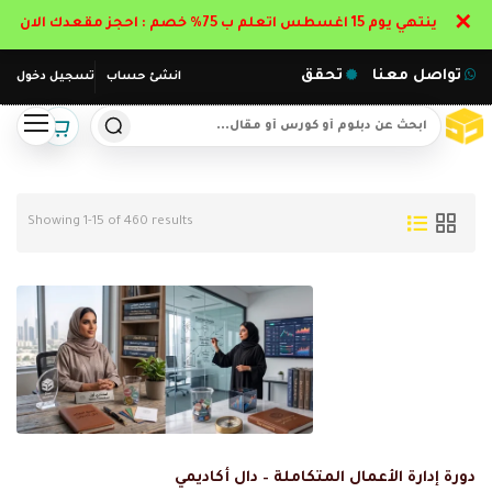
✕
ينتهي يوم 15 اغسطس اتعلم ب 75% خصم : احجز مقعدك الان
تواصل معنا
تحقق
انشئ حساب
تسجيل دخول
Showing 1-15 of 460 results
دورة إدارة الأعمال المتكاملة – دال أكاديمي