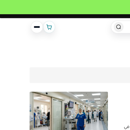
انشئ حساب
تسجيل دخول
في