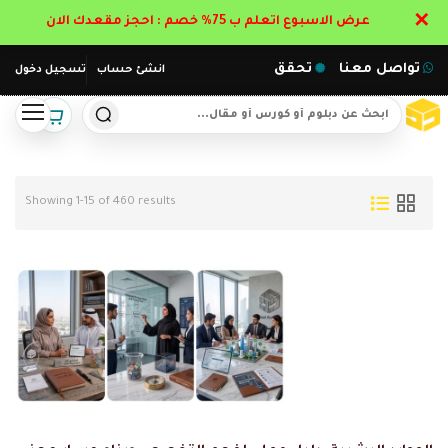
✕
عرض الاسبوع اتعلم ب 75% خصم : احجز مقعدك الان
تواصل معنا
تحقق
انشئ حساب
تسجيل دخول
Showing 1-15 of 460 results