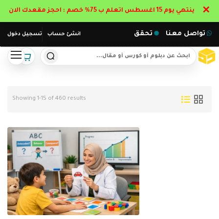
✕
ينتهي يوم 15 اغسطس اتعلم ب 75% خصم : احجز مقعدك الان
تواصل معنا
تحقق
انشئ حساب
تسجيل دخول
Showing 1-15 of 460 results