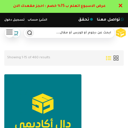
✕
عرض الاسبوع اتعلم ب 75% خصم : احجز مقعدك الان
تواصل معنا
تحقق
انشئ حساب
تسجيل دخول
Showing 1-15 of 460 results