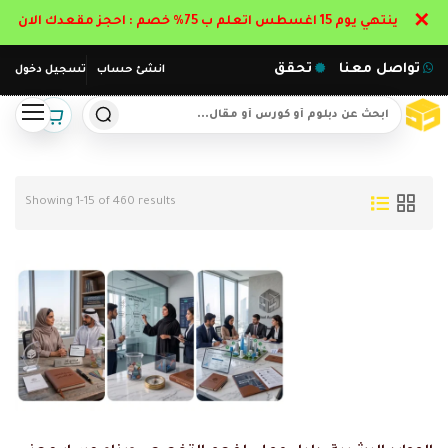
✕
ينتهي يوم 15 اغسطس اتعلم ب 75% خصم : احجز مقعدك الان
تواصل معنا
تحقق
انشئ حساب
تسجيل دخول
Showing 1-15 of 460 results