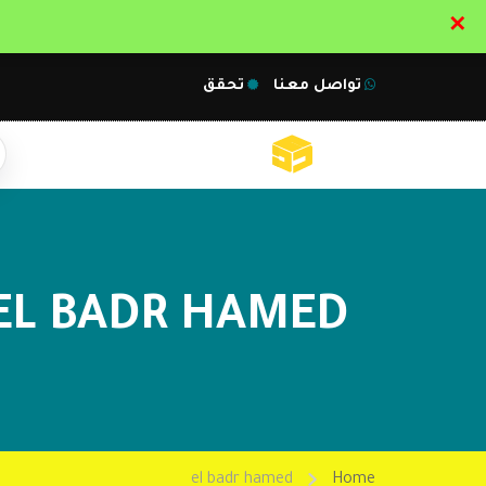
✕
تواصل معنا
تحقق
EL BADR HAMED
el badr hamed
Home