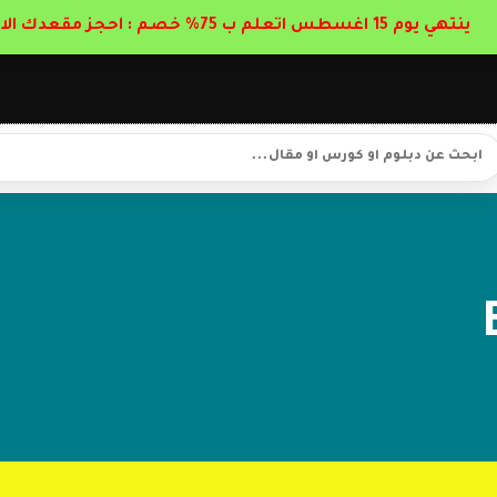
ينتهي يوم 15 اغسطس اتعلم ب 75% خصم : احجز مقعدك الان