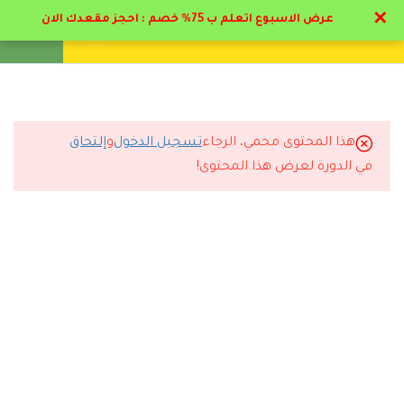
✕
عرض الاسبوع اتعلم ب 75% خصم : احجز مقعدك الان
تواصل معنا
تحقق
انشئ حساب
تسجيل دخول
21
الباب الاول : صعوبات و
إعاقات التعلم
هذا المحتوى محمي، الرجاء
تسجيل الدخول
و
إلتحاق
13
التعليقات
الباب الثاني : الإعاقة
في الدورة لعرض هذا المحتوى!
العقلية و التوحد
15
الباب الثالث: مسار الاعاقه
13 Comments
السمعية
18
الباب الرابع: مسار الإعاقه
البصريه
رد
سارة القحطاني
2026-07-11 6:44 م
4.1
مقدمة للإعاقة البصرية وأسباب
أنصح أي شخص يبي يطور نفسه يسجل مع دال أكاديمي.