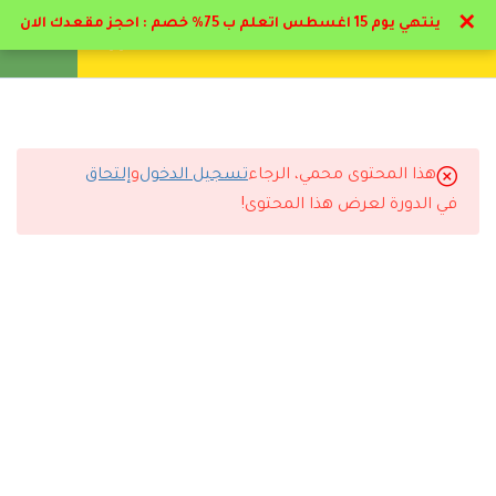
✕
ينتهي يوم 15 اغسطس اتعلم ب 75% خصم : احجز مقعدك الان
تواصل معنا
تحقق
انشئ حساب
تسجيل دخول
21
الباب الاول : صعوبات و
إعاقات التعلم
هذا المحتوى محمي، الرجاء
تسجيل الدخول
و
إلتحاق
13
التعليقات
الباب الثاني : الإعاقة
في الدورة لعرض هذا المحتوى!
العقلية و التوحد
15
الباب الثالث: مسار الاعاقه
13 Comments
السمعية
3.1
المهنج الدراسي لدبلوم التربية
الخاصة – مسار الإعاقة
السمعية والبصرية
رد
سارة القحطاني
2026-07-11 6:44 م
أنصح أي شخص يبي يطور نفسه يسجل مع دال أكاديمي.