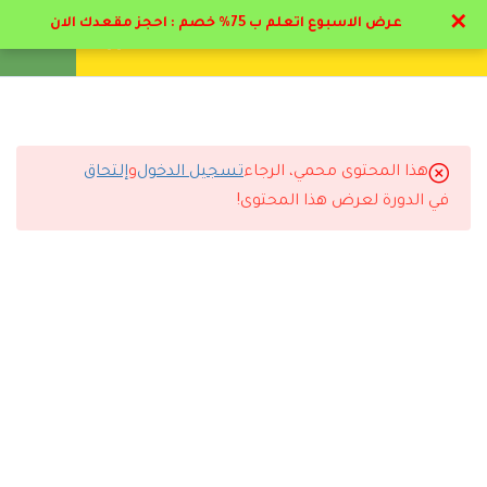
✕
عرض الاسبوع اتعلم ب 75% خصم : احجز مقعدك الان
تواصل معنا
تحقق
انشئ حساب
تسجيل دخول
21
الباب الاول : صعوبات و
إعاقات التعلم
هذا المحتوى محمي، الرجاء
تسجيل الدخول
و
إلتحاق
13
التعليقات
الباب الثاني : الإعاقة
في الدورة لعرض هذا المحتوى!
العقلية و التوحد
15
الباب الثالث: مسار الاعاقه
13 Comments
السمعية
18
الباب الرابع: مسار الإعاقه
البصريه
رد
سارة القحطاني
2026-07-11 6:44 م
4.1
مقدمة للإعاقة البصرية وأسباب
أنصح أي شخص يبي يطور نفسه يسجل مع دال أكاديمي.