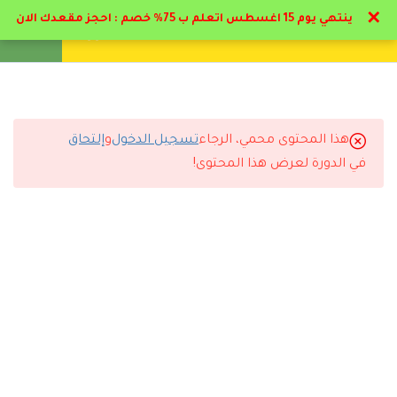
✕
ينتهي يوم 15 اغسطس اتعلم ب 75% خصم : احجز مقعدك الان
تواصل معنا
تحقق
انشئ حساب
تسجيل دخول
21
الباب الاول : صعوبات و
إعاقات التعلم
هذا المحتوى محمي، الرجاء
تسجيل الدخول
و
إلتحاق
13
التعليقات
الباب الثاني : الإعاقة
في الدورة لعرض هذا المحتوى!
العقلية و التوحد
15
الباب الثالث: مسار الاعاقه
13 Comments
السمعية
18
الباب الرابع: مسار الإعاقه
البصريه
رد
سارة القحطاني
2026-07-11 6:44 م
9
الباب الخامس مسار لغة
الإشارة
أنصح أي شخص يبي يطور نفسه يسجل مع دال أكاديمي.