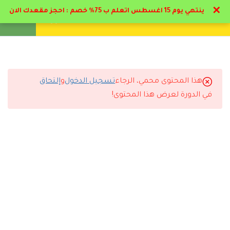
✕
ينتهي يوم 15 اغسطس اتعلم ب 75% خصم : احجز مقعدك الان
تواصل معنا
تحقق
انشئ حساب
تسجيل دخول
21
الباب الاول : صعوبات و
إعاقات التعلم
هذا المحتوى محمي، الرجاء
تسجيل الدخول
و
إلتحاق
13
التعليقات
الباب الثاني : الإعاقة
في الدورة لعرض هذا المحتوى!
العقلية و التوحد
15
الباب الثالث: مسار الاعاقه
13 Comments
السمعية
18
الباب الرابع: مسار الإعاقه
البصريه
رد
سارة القحطاني
2026-07-11 6:44 م
9
الباب الخامس مسار لغة
الإشارة
أنصح أي شخص يبي يطور نفسه يسجل مع دال أكاديمي.