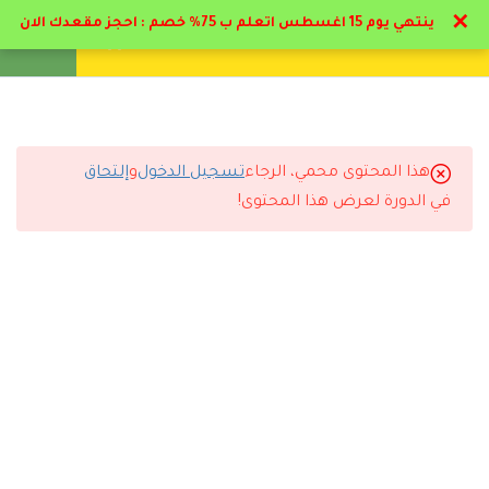
✕
ينتهي يوم 15 اغسطس اتعلم ب 75% خصم : احجز مقعدك الان
تواصل معنا
تحقق
انشئ حساب
تسجيل دخول
21
الباب الاول : صعوبات و
إعاقات التعلم
هذا المحتوى محمي، الرجاء
تسجيل الدخول
و
إلتحاق
13
الباب الثاني : الإعاقة
التعليقات
في الدورة لعرض هذا المحتوى!
العقلية و التوحد
2.1
الإعاقة العقلية
13 Comments
17 دقيقة
2.2
متلازمة داون
17 دقيقة
رد
سارة القحطاني
2026-07-11 6:44 م
2.3
التشخيص الاجتماعي
أنصح أي شخص يبي يطور نفسه يسجل مع دال أكاديمي.
16 دقيقة