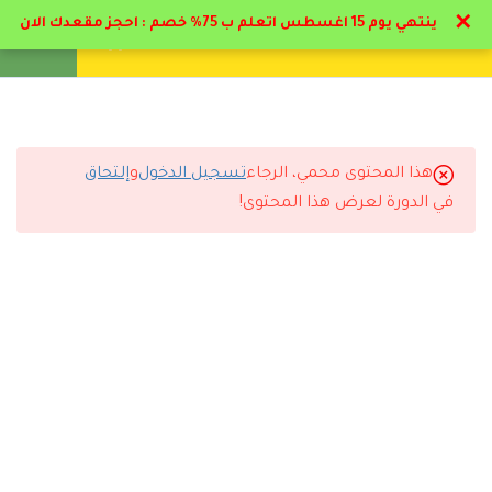
✕
ينتهي يوم 15 اغسطس اتعلم ب 75% خصم : احجز مقعدك الان
تواصل معنا
تحقق
انشئ حساب
تسجيل دخول
21
الباب الاول : صعوبات و
إعاقات التعلم
هذا المحتوى محمي، الرجاء
تسجيل الدخول
و
إلتحاق
1.1
التعليقات
المهنج الدراسي الباب الاول و
في الدورة لعرض هذا المحتوى!
الثاني
1.2
مدخل نظري عن صعوبات
13 Comments
التعلم
16 دقيقة
1.3
المحور الاول : صعوبات التعلم
16 دقيقة
رد
سارة القحطاني
2026-07-11 6:44 م
أنصح أي شخص يبي يطور نفسه يسجل مع دال أكاديمي.