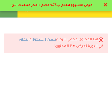
✕
عرض الاسبوع اتعلم ب 75% خصم : احجز مقعدك الان
تواصل معنا
تحقق
انشئ حساب
تسجيل دخول
21
الباب الاول : صعوبات و
إعاقات التعلم
هذا المحتوى محمي، الرجاء
تسجيل الدخول
و
إلتحاق
1.1
التعليقات
المهنج الدراسي الباب الاول و
في الدورة لعرض هذا المحتوى!
الثاني
1.2
مدخل نظري عن صعوبات
13 Comments
التعلم
16 دقيقة
1.3
المحور الاول : صعوبات التعلم
16 دقيقة
رد
سارة القحطاني
2026-07-11 6:44 م
أنصح أي شخص يبي يطور نفسه يسجل مع دال أكاديمي.