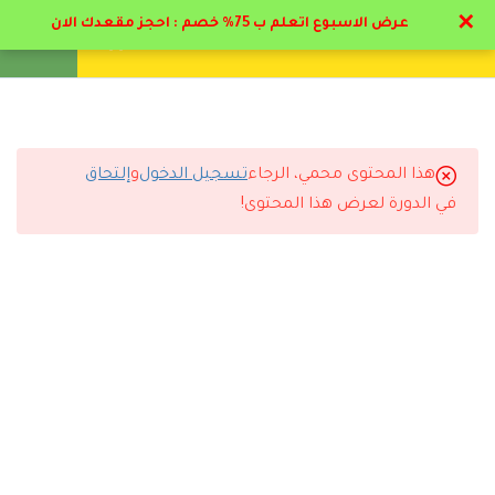
✕
عرض الاسبوع اتعلم ب 75% خصم : احجز مقعدك الان
تواصل معنا
تحقق
انشئ حساب
تسجيل دخول
17
المرحلة الأولي : تمهيدي
علم النفس و علم النفس
التربوي
هذا المحتوى محمي، الرجاء
تسجيل الدخول
و
إلتحاق
التعليقات
في الدورة لعرض هذا المحتوى!
10
المرحلة الثانية:
استراتيجيات العلاج
النفسي في المجال التربوي
8 Comments
5
المرحلة الثالثة : علم النفس
بالمهد
6
المرحلة الرابعة: علم
رد
ريم
2023-11-15 12:55 م
النفس بالطفولة المبكرة
وصلت الاعتمادات بوقتها وباذن الله ربي يكرمني قريبا