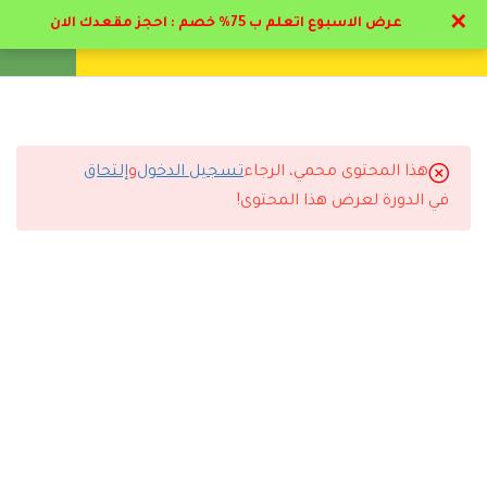
✕
عرض الاسبوع اتعلم ب 75% خصم : احجز مقعدك الان
تواصل معنا
تحقق
انشئ حساب
تسجيل دخول
17
المرحلة الأولي : تمهيدي
علم النفس و علم النفس
التربوي
هذا المحتوى محمي، الرجاء
تسجيل الدخول
و
إلتحاق
التعليقات
في الدورة لعرض هذا المحتوى!
10
المرحلة الثانية:
استراتيجيات العلاج
النفسي في المجال التربوي
8 Comments
2.1
اتجهات التفسير النفسي
السيكولوجي
13 دقيقة
رد
ريم
2023-11-15 12:55 م
2.2
المكونات الاساسية للإتجاهات
وصلت الاعتمادات بوقتها وباذن الله ربي يكرمني قريبا