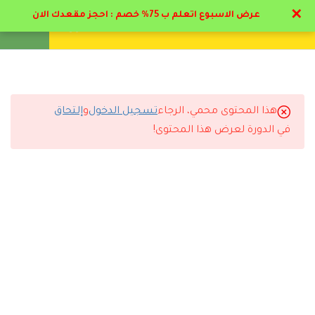
✕
عرض الاسبوع اتعلم ب 75% خصم : احجز مقعدك الان
تواصل معنا
تحقق
انشئ حساب
تسجيل دخول
17
المرحلة الأولي : تمهيدي
علم النفس و علم النفس
التربوي
هذا المحتوى محمي، الرجاء
تسجيل الدخول
و
إلتحاق
التعليقات
في الدورة لعرض هذا المحتوى!
10
المرحلة الثانية:
استراتيجيات العلاج
النفسي في المجال التربوي
8 Comments
5
المرحلة الثالثة : علم النفس
بالمهد
3.1
ملف محتوي مرحلة المهد
رد
ريم
2023-11-15 12:55 م
وصلت الاعتمادات بوقتها وباذن الله ربي يكرمني قريبا