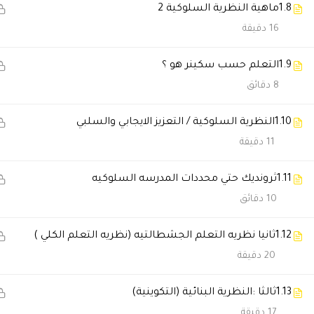
1.8
ماهية النظرية السلوكية 2
16 دقيقة
Howida Elhamaden
2022-11-08 11:46 ص
1.9
التعلم حسب سكينر هو ؟
تقيمكم ب ١٠ نجمات وليس ٥ فقط. نفع الله بكم وفخور اني من خريجي المعهد
8 دقائق
RGHAD NAIF ALBDAIWI
2022-07-24 28
1.10
النظرية السلوكية / التعزيز الايجابي والسلبي
11 دقيقة
كل الشكر للجميع الكادر التعلي
1.11
ثرونديك حتي محددات المدرسه السلوكيه
RGHAD NAIF ALBDAIWI
10 دقائق
2022-06-15 02
بالأول كنت خايف ادفع مصاريف و
1.12
ثانيا نظريه التعلم الجشطالتيه (نظريه التعلم الكلي )
20 دقيقة
RGHAD NAIF ALBDAIWI
2022-06-07 3
1.13
ثالثا :النظرية البنائية (التكوينية)
متميزين دوما شكرا لكم جميعا 
17 دقيقة