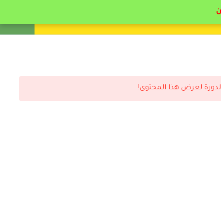
انشئ حساب
تسجيل دخول
لدورة لعرض هذا المحتوى!
رد
ر ل ا / هدير ع تعبها وتحملها ضغطي