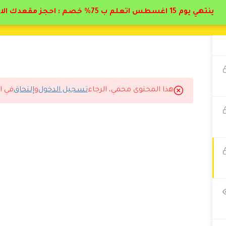
ينتهي يوم 15 اغسطس اتعلم ب 75% خصم : احجز مقعدك الان
هذا المحتوى محمي، الرجاء
تسجيل الدخول
و
إلتحاق
في ا
الله ربي يكرمني قريبا بتخصص السريري لاكمال النسق كله واصل الشك