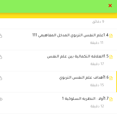
13 دقيقة
✕
1.3
علم النفس التربوي المدخل المفاهيمي 11
تواصل معنا
تحقق
9 دقائق
1.4
علم النفس التربوي المدخل المفاهيمي 111
11 دقيقة
التعليقات
1.5
العلاقه التكمالية بين علم النفس
17 دقيقة
1.6
أهداف علم النفس التربوي
8 Comments
15 دقيقة
ريم
2023-11-15 12:55 م
1.7
أولا : النظريه السلوكية 1
12 دقيقة
وصلت الاعتمادات بوقتها وباذن 
واسئلتي باستمرار