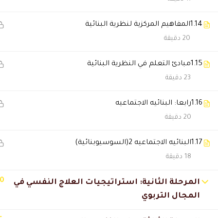
1.14
المفاهيم المركزية لنظرية البنائية
Kariam Saleh
2022-01-23 1:10 م
20 دقيقة
معهد مميز صراحه دراسه ومحاض
1.15
مبادئ التعلم في النظرية البنائية
23 دقيقة
Amal
2022-01-23 1:04 م
وصلت الشهادات والدراسه جد مم
1.16
رابعا: البنائيه الاجتماعيه
20 دقيقة
Naima Zaki Al-Harbi
2021-01-14 4:50 م
1.17
البنائيه الاجتماعيه 2(السوسيوبنائية)
مادة علميه مكثفه وممتازه شكرا
18 دقيقة
🔔 اترك رأيك بعد الدراسة
10
المرحلة الثانية: استراتيجيات العلاج النفسي في
المجال التربوي