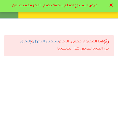
✕
عرض الاسبوع اتعلم ب 75% خصم : احجز مقعدك الان
تواصل معنا
تحقق
انشئ حساب
تسجيل دخول
9
الاضطرابات النفسية
اعراضها وكيفيه علاجها
(الهيستيريا و الانشقاق )
هذا المحتوى محمي، الرجاء
تسجيل الدخول
و
إلتحاق
التعليقات
في الدورة لعرض هذا المحتوى!
9
الاضطرابات النفسية
اعراضها وكيفيه علاجها
(الوسواس القهري و القلق )
6 Comments
9
الاضطرابات النفسية
اعراضها وكيفيه علاجها
(الهلع و الإكتئاب )
رد
تركي المطيري
2026-06-26 11:01 م
6
الاضطرابات النفسية
التجربة كاملة كانت ممتازة من التسجيل لاستلام الشهادة.