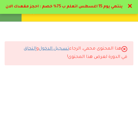
✕
ينتهي يوم 15 اغسطس اتعلم ب 75% خصم : احجز مقعدك الان
تواصل معنا
تحقق
انشئ حساب
تسجيل دخول
9
الاضطرابات النفسية
اعراضها وكيفيه علاجها
(الهيستيريا و الانشقاق )
هذا المحتوى محمي، الرجاء
تسجيل الدخول
و
إلتحاق
التعليقات
في الدورة لعرض هذا المحتوى!
9
الاضطرابات النفسية
اعراضها وكيفيه علاجها
(الوسواس القهري و القلق )
6 Comments
9
الاضطرابات النفسية
اعراضها وكيفيه علاجها
(الهلع و الإكتئاب )
رد
تركي المطيري
2026-06-26 11:01 م
6
الاضطرابات النفسية
التجربة كاملة كانت ممتازة من التسجيل لاستلام الشهادة.