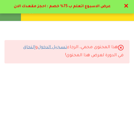
✕
عرض الاسبوع اتعلم ب 75% خصم : احجز مقعدك الان
تواصل معنا
تحقق
انشئ حساب
تسجيل دخول
9
الاضطرابات النفسية
اعراضها وكيفيه علاجها
(الهيستيريا و الانشقاق )
هذا المحتوى محمي، الرجاء
تسجيل الدخول
و
إلتحاق
التعليقات
في الدورة لعرض هذا المحتوى!
9
الاضطرابات النفسية
اعراضها وكيفيه علاجها
(الوسواس القهري و القلق )
6 Comments
9
الاضطرابات النفسية
اعراضها وكيفيه علاجها
(الهلع و الإكتئاب )
رد
تركي المطيري
2026-06-26 11:01 م
6
الاضطرابات النفسية
التجربة كاملة كانت ممتازة من التسجيل لاستلام الشهادة.