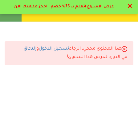
✕
عرض الاسبوع اتعلم ب 75% خصم : احجز مقعدك الان
تواصل معنا
تحقق
انشئ حساب
تسجيل دخول
9
الاضطرابات النفسية
اعراضها وكيفيه علاجها
(الهيستيريا و الانشقاق )
هذا المحتوى محمي، الرجاء
تسجيل الدخول
و
إلتحاق
التعليقات
في الدورة لعرض هذا المحتوى!
9
الاضطرابات النفسية
اعراضها وكيفيه علاجها
(الوسواس القهري و القلق )
6 Comments
9
الاضطرابات النفسية
اعراضها وكيفيه علاجها
(الهلع و الإكتئاب )
رد
تركي المطيري
2026-06-26 11:01 م
6
الاضطرابات النفسية
التجربة كاملة كانت ممتازة من التسجيل لاستلام الشهادة.