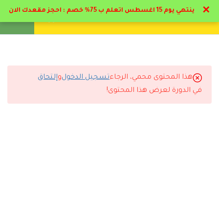
✕
ينتهي يوم 15 اغسطس اتعلم ب 75% خصم : احجز مقعدك الان
تواصل معنا
تحقق
انشئ حساب
تسجيل دخول
9
الاضطرابات النفسية
اعراضها وكيفيه علاجها
(الهيستيريا و الانشقاق )
هذا المحتوى محمي، الرجاء
تسجيل الدخول
و
إلتحاق
التعليقات
في الدورة لعرض هذا المحتوى!
9
الاضطرابات النفسية
اعراضها وكيفيه علاجها
(الوسواس القهري و القلق )
6 Comments
9
الاضطرابات النفسية
اعراضها وكيفيه علاجها
(الهلع و الإكتئاب )
رد
تركي المطيري
2026-06-26 11:01 م
3.1
ملف منهج الهلع
التجربة كاملة كانت ممتازة من التسجيل لاستلام الشهادة.